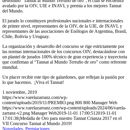
denominó “Tannat al Mundo Terruño de oro”, el cual se encuentra
avalado por la OIV, UIE e INAVI, y premia a los mejores Tannat
del Mundo.
El jurado lo constituyen profesionales nacionales e internacionales
de primer nivel, representantes de la OIV, de la UIE, de INAVI, y
representantes de las asociaciones de Enólogos de Argentina, Brasil,
Chile, Bolivia y Uruguay.
La organización y desarrollo del concurso se rige estrictamente por
las normas internacionales de los concursos OIV, destacándose con
un plantel de jurados 100% técnico de gran experiencia y trayectoria
que confirman al “Tannat al Mundo Terruño de oro” como referente
mundial.
Un placer recibir este tipo de galardones, que reflejan la pasión por
lo que hacemos. ¡Viva el Tannat!
1 noviembre, 2019
https://www.varelazarranz.com/wp-
content/uploads/2019/11/PREMIO.png
800
800
Manager Web
https://www.varelazarranz.com/wp-content/uploads/2024/06/varela-
zarranz-v2.png
Manager Web
2019-11-01 17:00:51
2019-11-01
17:01:38
¡Medalla de Oro para nuestro Tannat Crianza 2017 en el
VII Concurso Tannat al Mundo 2019!
Novedades
,
Premiaciones