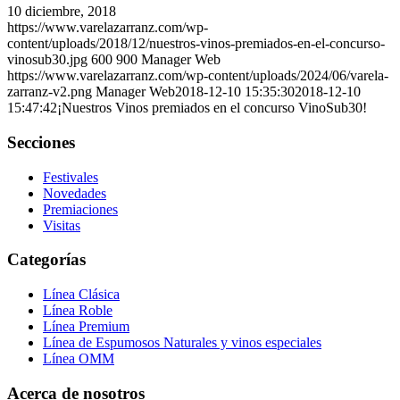
10 diciembre, 2018
https://www.varelazarranz.com/wp-
content/uploads/2018/12/nuestros-vinos-premiados-en-el-concurso-
vinosub30.jpg
600
900
Manager Web
https://www.varelazarranz.com/wp-content/uploads/2024/06/varela-
zarranz-v2.png
Manager Web
2018-12-10 15:35:30
2018-12-10
15:47:42
¡Nuestros Vinos premiados en el concurso VinoSub30!
Secciones
Festivales
Novedades
Premiaciones
Visitas
Categorías
Línea Clásica
Línea Roble
Línea Premium
Línea de Espumosos Naturales y vinos especiales
Línea OMM
Acerca de nosotros