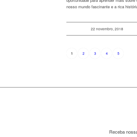
oportunidade para aprender mais sobre 
nosso mundo fascinante e a rica histór
22 novembro, 2018
2
3
4
5
1
Receba nossa 