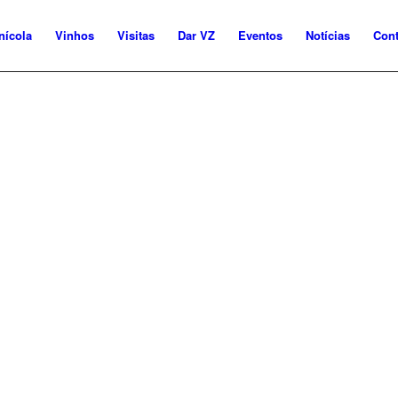
nícola
Vinhos
Visitas
Dar VZ
Eventos
Notícias
Cont
GADO FAMILIAR QUE NASCEU E
SAIBA MAIS