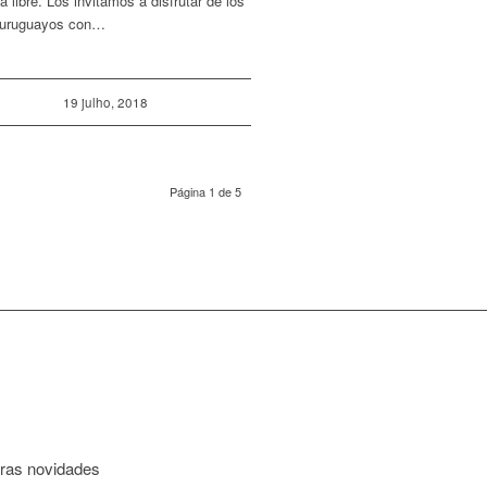
a libre. Los invitamos a disfrutar de los
 uruguayos con…
19 julho, 2018
Página 1 de 5
tras novidades