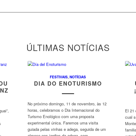
ÚLTIMAS NOTÍCIAS
FESTIVAIS
,
NOTÍCIAS
 OU
DIA DO ENOTURISMO
ANZ
No próximo domingo, 11 de novembro, às 12
horas, celebramos o Dia Internacional do
uai”,
El 21 
Turismo Enológico com uma proposta
cual s
experimental única. Faremos uma visita
s
Monte
guiada pelas vinhas e adega, seguida de um
famili
almoço nos jardins da adega, com…