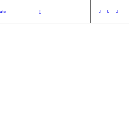
ato
M 1933